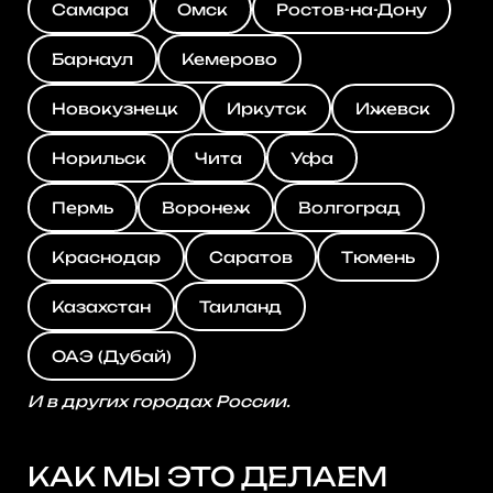
Самара
Омск
Ростов-на-Дону
Барнаул
Кемерово
Новокузнецк
Иркутск
Ижевск
Норильск
Чита
Уфа
Пермь
Воронеж
Волгоград
Краснодар
Саратов
Тюмень
Казахстан
Таиланд
ОАЭ (Дубай)
И в других городах России.
КАК МЫ ЭТО ДЕЛАЕМ