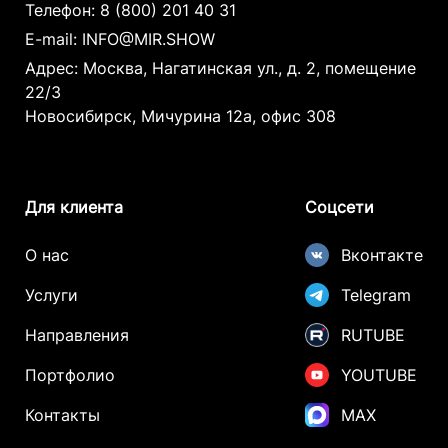
Телефон:
8 (800) 201 40 31
обученных операторов с лицензией
E-mail:
INFO@MIR.SHOW
Защитные экраны и барьеры в местах
возможного отражения лучей
Адрес: Москва, Нагатинская ул., д. 2, помещение
22/3
Новосибирск, Мичурина 12а, офис 308
Защита техники и смартфонов:
Современные камеры телефонов имеют
встроенную защиту от лазерного
излучения, но наши операторы
Для клиента
Соцсети
дополнительно следят за тем, чтобы гости
не направляли камеры прямо на источник
О нас
Вконтакте
лазера. При необходимости мы заранее
Услуги
Telegram
информируем о безопасных зонах для
фото и видеосъемки.
Направления
RUTUBE
Если вы переживаете за безопасность
Портфолио
YOUTUBE
своих гостей или техники — будьте
уверены: наше лазерное шоу не только
Контакты
MAX
впечатляюще, но и абсолютно безопасно