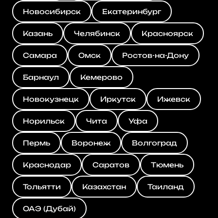
Новосибирск
Екатеринбург
Казань
Челябинск
Красноярск
Самара
Омск
Ростов-на-Дону
Барнаул
Кемерово
Новокузнецк
Иркутск
Ижевск
Норильск
Чита
Уфа
Пермь
Воронеж
Волгоград
Краснодар
Саратов
Тюмень
Тольятти
Казахстан
Таиланд
ОАЭ (Дубай)