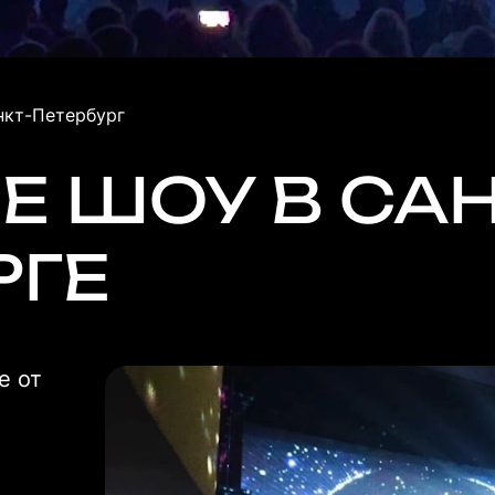
нкт-Петербург
Е ШОУ В САН
РГЕ
е от