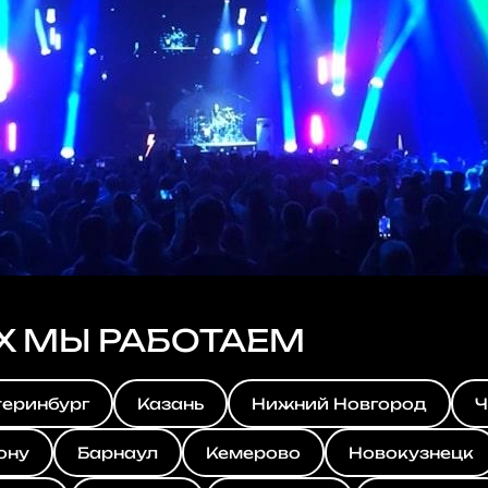
Х МЫ РАБОТАЕМ
теринбург
Казань
Нижний Новгород
Ч
ону
Барнаул
Кемерово
Новокузнецк