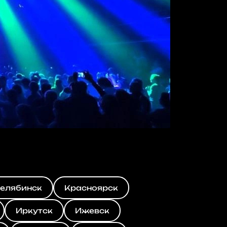
елябинск
Красноярск
Иркутск
Ижевск