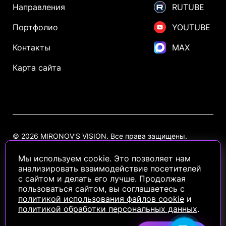
Направления
RUTUBE
Портфолио
YOUTUBE
Контакты
MAX
Карта сайта
© 2026 MIRONOV'S VISION. Все права защищены.
Политика конфиденциальности
Политика использования Cookie
Мы используем cookie. Это позволяет нам
анализировать взаимодействие посетителей
с сайтом и делать его лучше. Продолжая
Информация на сайте носит ознакомительный характер и не
пользоваться сайтом, вы соглашаетесь с
является публичной офертой, определяемой положениями статьи
437 Гражданского кодекса РФ
политикой использования файлов cookie
и
политикой обработки персональных данных
.