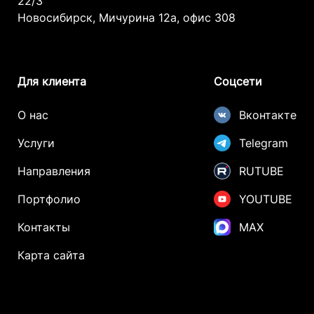
22/3
Новосибирск, Мичурина 12а, офис 308
Защита техники и смартфонов:
Современные камеры телефонов имеют
встроенную защиту от лазерного
излучения, но наши операторы
Для клиента
Соцсети
дополнительно следят за тем, чтобы гости
не направляли камеры прямо на источник
О нас
Вконтакте
лазера. При необходимости мы заранее
Услуги
Telegram
информируем о безопасных зонах для
фото и видеосъемки.
Направления
RUTUBE
Если вы переживаете за безопасность
Портфолио
YOUTUBE
своих гостей или техники — будьте
уверены: наше лазерное шоу не только
Контакты
MAX
впечатляюще, но и абсолютно безопасно
Карта сайта
при правильной организации, которую мы
полностью берем на себя.