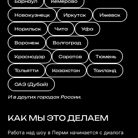
Барнаул
Кемерово
Новокузнецк
Иркутск
Ижевск
Норильск
Чита
Уфа
Воронеж
Волгоград
Краснодар
Саратов
Тюмень
Тольятти
Казахстан
Таиланд
ОАЭ (Дубай)
И в других городах России.
КАК МЫ ЭТО ДЕЛАЕМ
Работа над шоу в Перми начинается с диалога