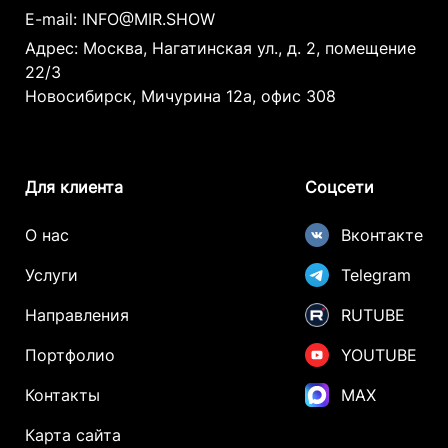
E-mail:
INFO@MIR.SHOW
Защитные экраны и барьеры в местах
возможного отражения лучей
Адрес: Москва, Нагатинская ул., д. 2, помещение
22/3
Новосибирск, Мичурина 12а, офис 308
Защита техники и смартфонов:
Современные камеры телефонов имеют
встроенную защиту от лазерного
излучения, но наши операторы
Для клиента
Соцсети
дополнительно следят за тем, чтобы гости
не направляли камеры прямо на источник
О нас
Вконтакте
лазера. При необходимости мы заранее
Услуги
Telegram
информируем о безопасных зонах для
фото и видеосъемки.
Направления
RUTUBE
Если вы переживаете за безопасность
Портфолио
YOUTUBE
своих гостей или техники — будьте
уверены: наше лазерное шоу не только
Контакты
MAX
впечатляюще, но и абсолютно безопасно
Карта сайта
при правильной организации, которую мы