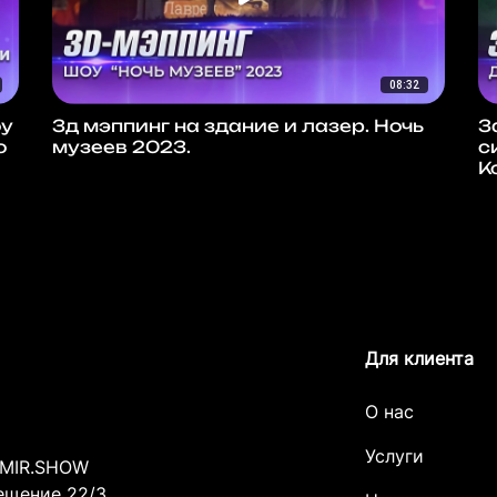
08:32
оу
3д мэппинг на здание и лазер. Ночь
3
о
музеев 2023.
с
К
Для клиента
О нас
Услуги
MIR.SHOW
мещение 22/3