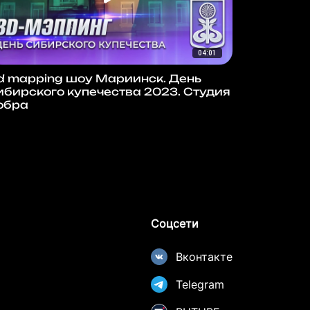
04:01
d mapping шоу Мариинск. День
ибирского купечества 2023. Студия
обра
Соцсети
Вконтакте
Telegram