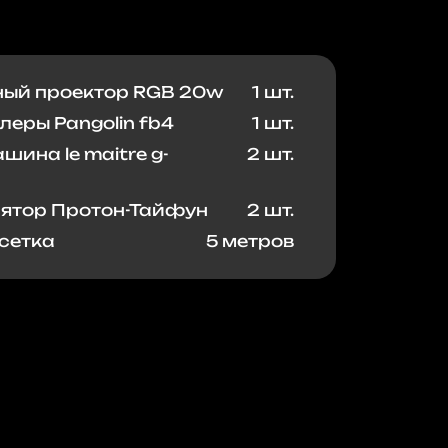
ый проектор RGB 20w
1 шт.
леры Pangolin fb4
1 шт.
шина le maitre g-
2 шт.
ятор Протон-Тайфун
2 шт.
сетка
5 метров