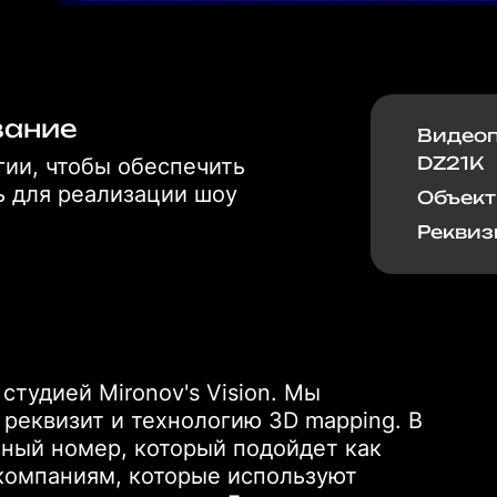
вание
Видеоп
DZ21K
ии, чтобы обеспечить
ь для реализации шоу
Объект
Реквиз
тудией Mironov's Vision. Мы
 реквизит и технологию 3D mapping. В
чный номер, который подойдет как
компаниям, которые используют