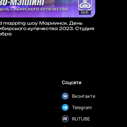
04:01
d mapping шоу Мариинск. День
ибирского купечества 2023. Студия
обра
Соцсети
Вконтакте
Telegram
RUTUBE