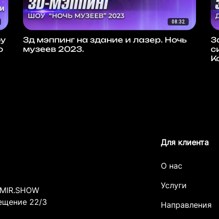
08:32
оу
3д мэппинг на здание и лазер. Ночь
3
о
музеев 2023.
с
К
Для клиента
О нас
Услуги
MIR.SHOW
мещение 22/3
Направления