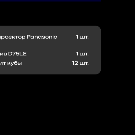
роектор Panasonic
1 шт.
ив D75LE
1 шт.
ит кубы
12 шт.